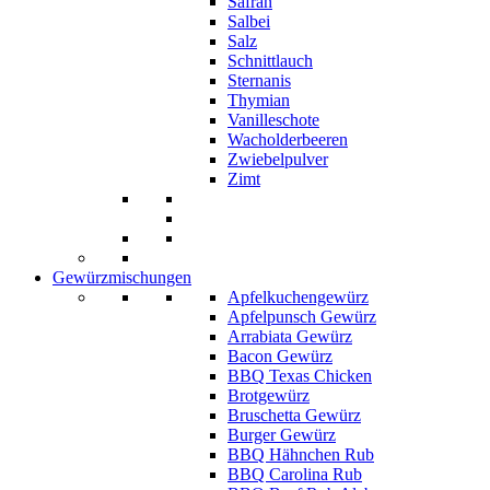
Safran
Salbei
Salz
Schnittlauch
Sternanis
Thymian
Vanilleschote
Wacholderbeeren
Zwiebelpulver
Zimt
Gewürzmischungen
Apfelkuchengewürz
Apfelpunsch Gewürz
Arrabiata Gewürz
Bacon Gewürz
BBQ Texas Chicken
Brotgewürz
Bruschetta Gewürz
Burger Gewürz
BBQ Hähnchen Rub
BBQ Carolina Rub