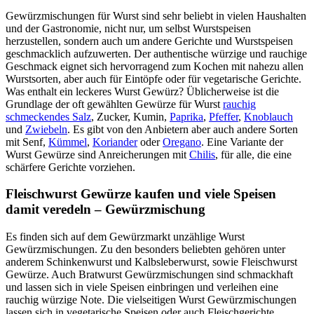
Gewürzmischungen für Wurst sind sehr beliebt in vielen Haushalten
und der Gastronomie, nicht nur, um selbst Wurstspeisen
herzustellen, sondern auch um andere Gerichte und Wurstspeisen
geschmacklich aufzuwerten. Der authentische würzige und rauchige
Geschmack eignet sich hervorragend zum Kochen mit nahezu allen
Wurstsorten, aber auch für Eintöpfe oder für vegetarische Gerichte.
Was enthalt ein leckeres Wurst Gewürz? Üblicherweise ist die
Grundlage der oft gewählten Gewürze für Wurst
rauchig
schmeckendes Salz
, Zucker, Kumin,
Paprika
,
Pfeffer
,
Knoblauch
und
Zwiebeln
. Es gibt von den Anbietern aber auch andere Sorten
mit Senf,
Kümmel
,
Koriander
oder
Oregano
. Eine Variante der
Wurst Gewürze sind Anreicherungen mit
Chilis
, für alle, die eine
schärfere Gerichte vorziehen.
Fleischwurst Gewürze kaufen und viele Speisen
damit veredeln – Gewürzmischung
Es finden sich auf dem Gewürzmarkt unzählige Wurst
Gewürzmischungen. Zu den besonders beliebten gehören unter
anderem Schinkenwurst und Kalbsleberwurst, sowie Fleischwurst
Gewürze. Auch Bratwurst Gewürzmischungen sind schmackhaft
und lassen sich in viele Speisen einbringen und verleihen eine
rauchig würzige Note. Die vielseitigen Wurst Gewürzmischungen
lassen sich in vegetarische Speisen oder auch Fleischgerichte