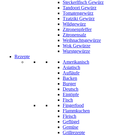
Steckerlfisch Gewürz
Tandoori Gewürz
Tomatengewürz
Tzatziki Gewürz
Wildgewürz
Zitronenpfeffer
Zitronensalz
Weihnachtsgewürze
Wok Gewürze
Wurstgewürze
Rezepte
Amerikanisch
Asiatisch
Aufläufe
Backen
Burger
Deutsch
Eintöpfe
Fisch
Fingerfood
Flammkuchen
Fleisch
Geflügel
Gemüse
Grillrezepte