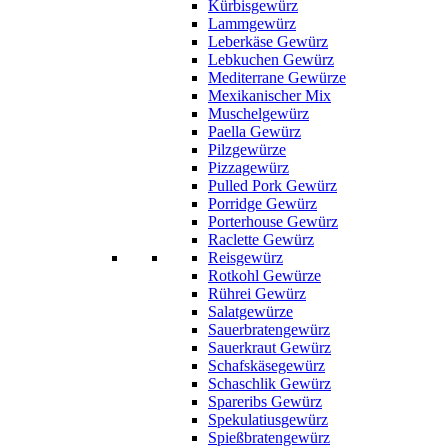
Kürbisgewürz
Lammgewürz
Leberkäse Gewürz
Lebkuchen Gewürz
Mediterrane Gewürze
Mexikanischer Mix
Muschelgewürz
Paella Gewürz
Pilzgewürze
Pizzagewürz
Pulled Pork Gewürz
Porridge Gewürz
Porterhouse Gewürz
Raclette Gewürz
Reisgewürz
Rotkohl Gewürze
Rührei Gewürz
Salatgewürze
Sauerbratengewürz
Sauerkraut Gewürz
Schafskäsegewürz
Schaschlik Gewürz
Spareribs Gewürz
Spekulatiusgewürz
Spießbratengewürz