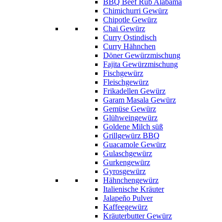
BBQ Beef Rub Alabama
Chimichurri Gewürz
Chipotle Gewürz
Chai Gewürz
Curry Ostindisch
Curry Hähnchen
Döner Gewürzmischung
Fajita Gewürzmischung
Fischgewürz
Fleischgewürz
Frikadellen Gewürz
Garam Masala Gewürz
Gemüse Gewürz
Glühweingewürz
Goldene Milch süß
Grillgewürz BBQ
Guacamole Gewürz
Gulaschgewürz
Gurkengewürz
Gyrosgewürz
Hähnchengewürz
Italienische Kräuter
Jalapeño Pulver
Kaffeegewürz
Kräuterbutter Gewürz