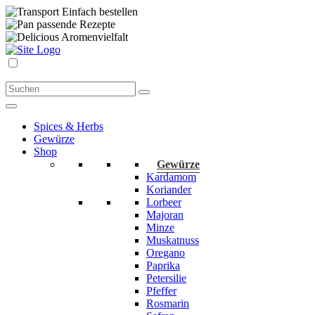
Einfach bestellen
passende Rezepte
Aromenvielfalt
Spices & Herbs
Gewürze
Shop
Gewürze
Kardamom
Koriander
Lorbeer
Majoran
Minze
Muskatnuss
Oregano
Paprika
Petersilie
Pfeffer
Rosmarin