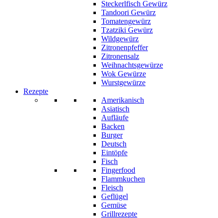
Steckerlfisch Gewürz
Tandoori Gewürz
Tomatengewürz
Tzatziki Gewürz
Wildgewürz
Zitronenpfeffer
Zitronensalz
Weihnachtsgewürze
Wok Gewürze
Wurstgewürze
Rezepte
Amerikanisch
Asiatisch
Aufläufe
Backen
Burger
Deutsch
Eintöpfe
Fisch
Fingerfood
Flammkuchen
Fleisch
Geflügel
Gemüse
Grillrezepte