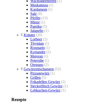
Wacholderbeeren
(1)
Muskatnuss
(1)
Kardamom
(1)
Salz
(8)
Pfeffer
(13)
Minze
(1)
Paprika
(5)
Jalapeño
(1)
Kräuter
(20)
Lorbeer
(2)
Thymian
(1)
Rosmarin
(1)
Koriander
(2)
Majoran
(1)
Petersilie
(1)
Oregano
(2)
Gewürzmischungen
(52)
Pizzagewürz
(1)
Grillen
(5)
Frikadellen Gewürz
(2)
Steckerlfisch Gewürz
(1)
Lebkuchen-Gewürz
(1)
Rezepte