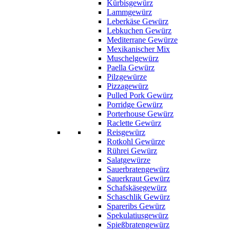
Kürbisgewürz
Lammgewürz
Leberkäse Gewürz
Lebkuchen Gewürz
Mediterrane Gewürze
Mexikanischer Mix
Muschelgewürz
Paella Gewürz
Pilzgewürze
Pizzagewürz
Pulled Pork Gewürz
Porridge Gewürz
Porterhouse Gewürz
Raclette Gewürz
Reisgewürz
Rotkohl Gewürze
Rührei Gewürz
Salatgewürze
Sauerbratengewürz
Sauerkraut Gewürz
Schafskäsegewürz
Schaschlik Gewürz
Spareribs Gewürz
Spekulatiusgewürz
Spießbratengewürz