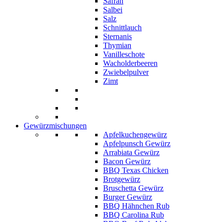
Safran
Salbei
Salz
Schnittlauch
Sternanis
Thymian
Vanilleschote
Wacholderbeeren
Zwiebelpulver
Zimt
Gewürzmischungen
Apfelkuchengewürz
Apfelpunsch Gewürz
Arrabiata Gewürz
Bacon Gewürz
BBQ Texas Chicken
Brotgewürz
Bruschetta Gewürz
Burger Gewürz
BBQ Hähnchen Rub
BBQ Carolina Rub