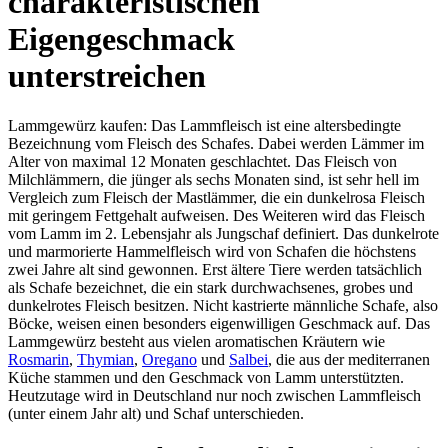
charakteristischen
Eigengeschmack
unterstreichen
Lammgewürz kaufen: Das Lammfleisch ist eine altersbedingte
Bezeichnung vom Fleisch des Schafes. Dabei werden Lämmer im
Alter von maximal 12 Monaten geschlachtet. Das Fleisch von
Milchlämmern, die jünger als sechs Monaten sind, ist sehr hell im
Vergleich zum Fleisch der Mastlämmer, die ein dunkelrosa Fleisch
mit geringem Fettgehalt aufweisen. Des Weiteren wird das Fleisch
vom Lamm im 2. Lebensjahr als Jungschaf definiert. Das dunkelrote
und marmorierte Hammelfleisch wird von Schafen die höchstens
zwei Jahre alt sind gewonnen. Erst ältere Tiere werden tatsächlich
als Schafe bezeichnet, die ein stark durchwachsenes, grobes und
dunkelrotes Fleisch besitzen. Nicht kastrierte männliche Schafe, also
Böcke, weisen einen besonders eigenwilligen Geschmack auf. Das
Lammgewürz besteht aus vielen aromatischen Kräutern wie
Rosmarin
,
Thymian
,
Oregano
und
Salbei
, die aus der mediterranen
Küche stammen und den Geschmack von Lamm unterstützten.
Heutzutage wird in Deutschland nur noch zwischen Lammfleisch
(unter einem Jahr alt) und Schaf unterschieden.