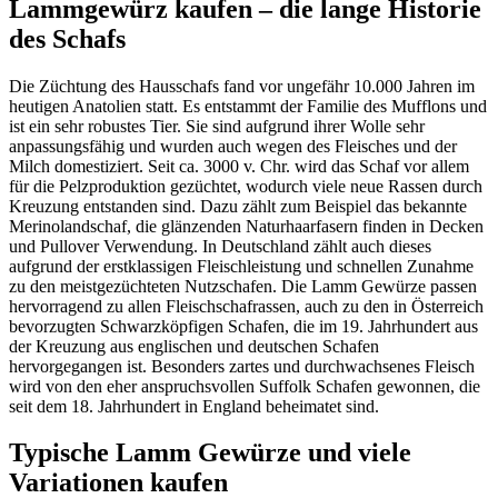
Lammgewürz kaufen – die lange Historie
des Schafs
Die Züchtung des Hausschafs fand vor ungefähr 10.000 Jahren im
heutigen Anatolien statt. Es entstammt der Familie des Mufflons und
ist ein sehr robustes Tier. Sie sind aufgrund ihrer Wolle sehr
anpassungsfähig und wurden auch wegen des Fleisches und der
Milch domestiziert. Seit ca. 3000 v. Chr. wird das Schaf vor allem
für die Pelzproduktion gezüchtet, wodurch viele neue Rassen durch
Kreuzung entstanden sind. Dazu zählt zum Beispiel das bekannte
Merinolandschaf, die glänzenden Naturhaarfasern finden in Decken
und Pullover Verwendung. In Deutschland zählt auch dieses
aufgrund der erstklassigen Fleischleistung und schnellen Zunahme
zu den meistgezüchteten Nutzschafen. Die Lamm Gewürze passen
hervorragend zu allen Fleischschafrassen, auch zu den in Österreich
bevorzugten Schwarzköpfigen Schafen, die im 19. Jahrhundert aus
der Kreuzung aus englischen und deutschen Schafen
hervorgegangen ist. Besonders zartes und durchwachsenes Fleisch
wird von den eher anspruchsvollen Suffolk Schafen gewonnen, die
seit dem 18. Jahrhundert in England beheimatet sind.
Typische Lamm Gewürze und viele
Variationen kaufen