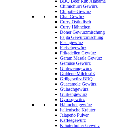
BBQ Beef Rub Alabama
Chimichurri Gewürz
Chipotle Gewürz
Chai Gewürz
Curry Ostindisch
Curry Hähnchen
Döner Gewürzmischung
Fajita Gewürzmischung
Fischgewürz
Fleischgewürz
Frikadellen Gewürz
Garam Masala Gewürz
Gemüse Gewürz
Glühweingewürz
Goldene Milch süß
Grillgewürz BBQ
Guacamole Gewürz
Gulaschgewürz
Gurkengewürz
Gyrosgewürz
Hähnchengewürz
Italienische Kräuter
Jalapeño Pulver
Kaffeegewürz
Kräuterbutter Gewürz