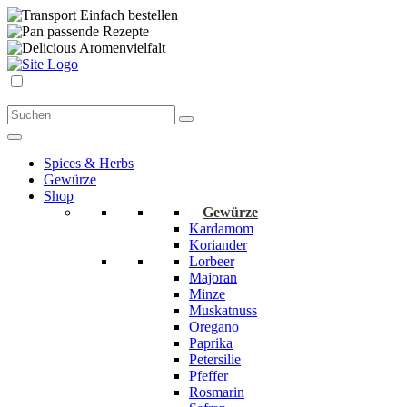
Einfach bestellen
passende Rezepte
Aromenvielfalt
Spices & Herbs
Gewürze
Shop
Gewürze
Kardamom
Koriander
Lorbeer
Majoran
Minze
Muskatnuss
Oregano
Paprika
Petersilie
Pfeffer
Rosmarin