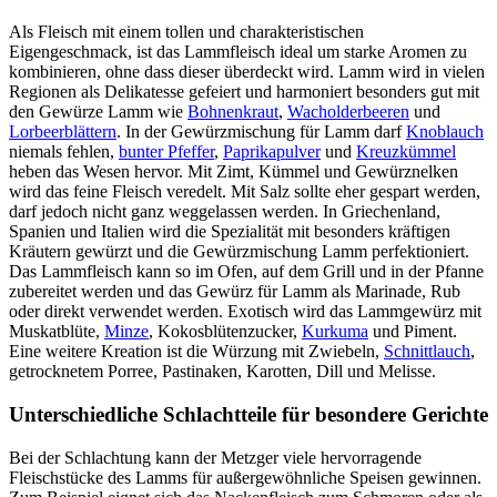
Als Fleisch mit einem tollen und charakteristischen
Eigengeschmack, ist das Lammfleisch ideal um starke Aromen zu
kombinieren, ohne dass dieser überdeckt wird. Lamm wird in vielen
Regionen als Delikatesse gefeiert und harmoniert besonders gut mit
den Gewürze Lamm wie
Bohnenkraut
,
Wacholderbeeren
und
Lorbeerblättern
. In der Gewürzmischung für Lamm darf
Knoblauch
niemals fehlen,
bunter Pfeffer
,
Paprikapulver
und
Kreuzkümmel
heben das Wesen hervor. Mit Zimt, Kümmel und Gewürznelken
wird das feine Fleisch veredelt. Mit Salz sollte eher gespart werden,
darf jedoch nicht ganz weggelassen werden. In Griechenland,
Spanien und Italien wird die Spezialität mit besonders kräftigen
Kräutern gewürzt und die Gewürzmischung Lamm perfektioniert.
Das Lammfleisch kann so im Ofen, auf dem Grill und in der Pfanne
zubereitet werden und das Gewürz für Lamm als Marinade, Rub
oder direkt verwendet werden. Exotisch wird das Lammgewürz mit
Muskatblüte,
Minze
, Kokosblütenzucker,
Kurkuma
und Piment.
Eine weitere Kreation ist die Würzung mit Zwiebeln,
Schnittlauch
,
getrocknetem Porree, Pastinaken, Karotten, Dill und Melisse.
Unterschiedliche Schlachtteile für besondere Gerichte
Bei der Schlachtung kann der Metzger viele hervorragende
Fleischstücke des Lamms für außergewöhnliche Speisen gewinnen.