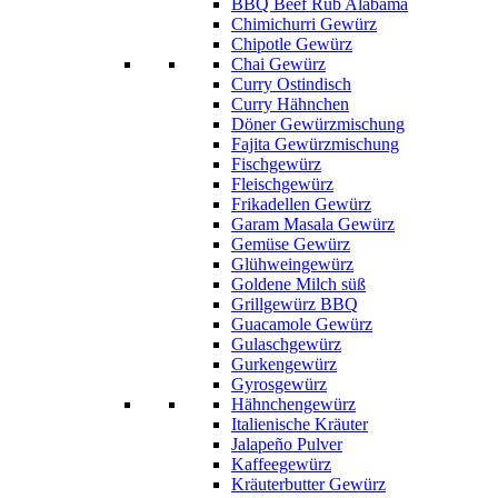
BBQ Beef Rub Alabama
Chimichurri Gewürz
Chipotle Gewürz
Chai Gewürz
Curry Ostindisch
Curry Hähnchen
Döner Gewürzmischung
Fajita Gewürzmischung
Fischgewürz
Fleischgewürz
Frikadellen Gewürz
Garam Masala Gewürz
Gemüse Gewürz
Glühweingewürz
Goldene Milch süß
Grillgewürz BBQ
Guacamole Gewürz
Gulaschgewürz
Gurkengewürz
Gyrosgewürz
Hähnchengewürz
Italienische Kräuter
Jalapeño Pulver
Kaffeegewürz
Kräuterbutter Gewürz