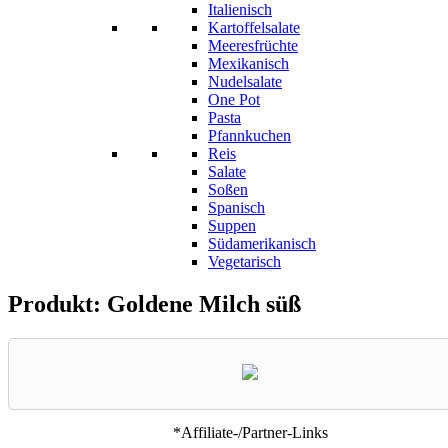
Italienisch
Kartoffelsalate
Meeresfrüchte
Mexikanisch
Nudelsalate
One Pot
Pasta
Pfannkuchen
Reis
Salate
Soßen
Spanisch
Suppen
Südamerikanisch
Vegetarisch
Produkt: Goldene Milch süß
*Affiliate-/Partner-Links