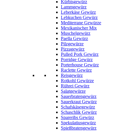
Kürbisgewürz
Lammgewürz
Leberkäse Gewürz
Lebkuchen Gewürz
Mediterrane Gewürze
Mexikanischer Mix
Muschelgewürz
Paella Gewürz
Pilzgewürze
Pizzagewürz
Pulled Pork Gewürz
Porridge Gewürz
Porterhouse Gewürz
Raclette Gewürz
Reisgewürz
Rotkohl Gewürze
Rührei Gewürz
Salatgewürze
Sauerbratengewürz
Sauerkraut Gewürz
Schafskäsegewürz
Schaschlik Gewürz
Spareribs Gewürz
Spekulatiusgewürz
Spießbratengewürz