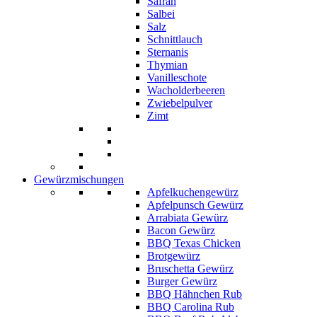
Safran
Salbei
Salz
Schnittlauch
Sternanis
Thymian
Vanilleschote
Wacholderbeeren
Zwiebelpulver
Zimt
Gewürzmischungen
Apfelkuchengewürz
Apfelpunsch Gewürz
Arrabiata Gewürz
Bacon Gewürz
BBQ Texas Chicken
Brotgewürz
Bruschetta Gewürz
Burger Gewürz
BBQ Hähnchen Rub
BBQ Carolina Rub