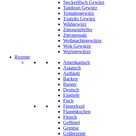
Steckerlfisch Gewürz
Tandoori Gewürz
Tomatengewürz
Tzatziki Gewürz
Wildgewürz
Zitronenpfeffer
Zitronensalz
Weihnachtsgewürze
Wok Gewürze
Wurstgewürze
Rezepte
Amerikanisch
Asiatisch
Aufläufe
Backen
Burger
Deutsch
Eintöpfe
Fisch
Fingerfood
Flammkuchen
Fleisch
Geflügel
Gemüse
Grillrezepte