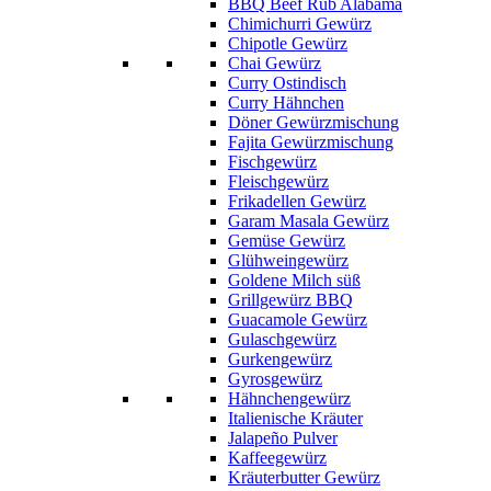
BBQ Beef Rub Alabama
Chimichurri Gewürz
Chipotle Gewürz
Chai Gewürz
Curry Ostindisch
Curry Hähnchen
Döner Gewürzmischung
Fajita Gewürzmischung
Fischgewürz
Fleischgewürz
Frikadellen Gewürz
Garam Masala Gewürz
Gemüse Gewürz
Glühweingewürz
Goldene Milch süß
Grillgewürz BBQ
Guacamole Gewürz
Gulaschgewürz
Gurkengewürz
Gyrosgewürz
Hähnchengewürz
Italienische Kräuter
Jalapeño Pulver
Kaffeegewürz
Kräuterbutter Gewürz