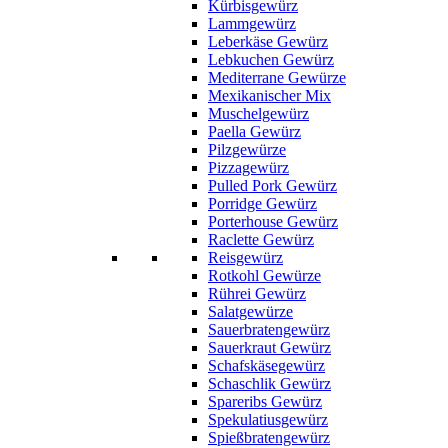
Kürbisgewürz
Lammgewürz
Leberkäse Gewürz
Lebkuchen Gewürz
Mediterrane Gewürze
Mexikanischer Mix
Muschelgewürz
Paella Gewürz
Pilzgewürze
Pizzagewürz
Pulled Pork Gewürz
Porridge Gewürz
Porterhouse Gewürz
Raclette Gewürz
Reisgewürz
Rotkohl Gewürze
Rührei Gewürz
Salatgewürze
Sauerbratengewürz
Sauerkraut Gewürz
Schafskäsegewürz
Schaschlik Gewürz
Spareribs Gewürz
Spekulatiusgewürz
Spießbratengewürz