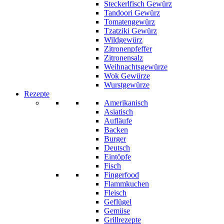
Steckerlfisch Gewürz
Tandoori Gewürz
Tomatengewürz
Tzatziki Gewürz
Wildgewürz
Zitronenpfeffer
Zitronensalz
Weihnachtsgewürze
Wok Gewürze
Wurstgewürze
Rezepte
Amerikanisch
Asiatisch
Aufläufe
Backen
Burger
Deutsch
Eintöpfe
Fisch
Fingerfood
Flammkuchen
Fleisch
Geflügel
Gemüse
Grillrezepte