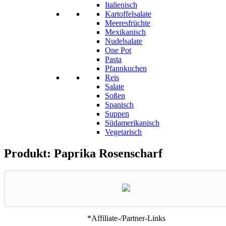
Italienisch
Kartoffelsalate
Meeresfrüchte
Mexikanisch
Nudelsalate
One Pot
Pasta
Pfannkuchen
Reis
Salate
Soßen
Spanisch
Suppen
Südamerikanisch
Vegetarisch
Produkt: Paprika Rosenscharf
*Affiliate-/Partner-Links