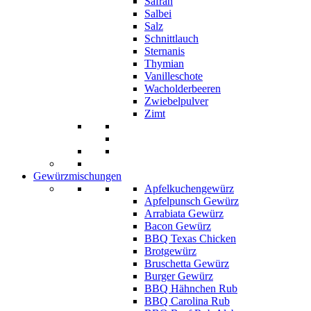
Safran
Salbei
Salz
Schnittlauch
Sternanis
Thymian
Vanilleschote
Wacholderbeeren
Zwiebelpulver
Zimt
Gewürzmischungen
Apfelkuchengewürz
Apfelpunsch Gewürz
Arrabiata Gewürz
Bacon Gewürz
BBQ Texas Chicken
Brotgewürz
Bruschetta Gewürz
Burger Gewürz
BBQ Hähnchen Rub
BBQ Carolina Rub