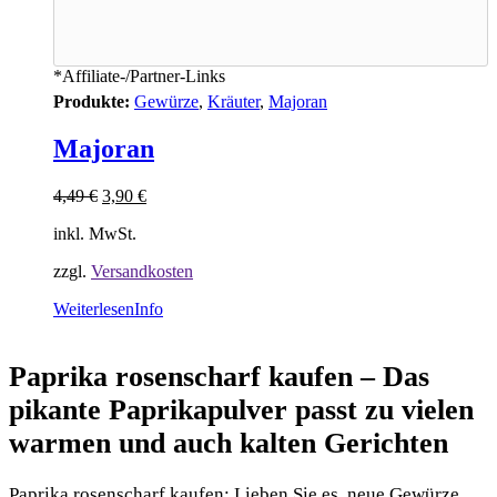
*Affiliate-/Partner-Links
Produkte:
Gewürze
,
Kräuter
,
Majoran
Majoran
4,49
€
3,90
€
inkl. MwSt.
zzgl.
Versandkosten
Weiterlesen
Info
Paprika rosenscharf kaufen – Das
pikante Paprikapulver passt zu vielen
warmen und auch kalten Gerichten
Paprika rosenscharf kaufen: Lieben Sie es, neue Gewürze