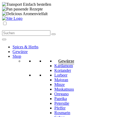
Einfach bestellen
passende Rezepte
Aromenvielfalt
Spices & Herbs
Gewürze
Shop
Gewürze
Kardamom
Koriander
Lorbeer
Majoran
Minze
Muskatnuss
Oregano
Paprika
Petersilie
Pfeffer
Rosmarin