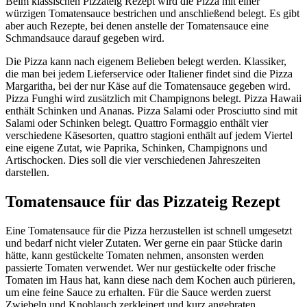
Beim klassischen Pizzateig Rezept wird die Pizza mit einer
würzigen Tomatensauce bestrichen und anschließend belegt. Es gibt
aber auch Rezepte, bei denen anstelle der Tomatensauce eine
Schmandsauce darauf gegeben wird.
Die Pizza kann nach eigenem Belieben belegt werden. Klassiker,
die man bei jedem Lieferservice oder Italiener findet sind die Pizza
Margaritha, bei der nur Käse auf die Tomatensauce gegeben wird.
Pizza Funghi wird zusätzlich mit Champignons belegt. Pizza Hawaii
enthält Schinken und Ananas. Pizza Salami oder Prosciutto sind mit
Salami oder Schinken belegt. Quattro Formaggio enthält vier
verschiedene Käsesorten, quattro stagioni enthält auf jedem Viertel
eine eigene Zutat, wie Paprika, Schinken, Champignons und
Artischocken. Dies soll die vier verschiedenen Jahreszeiten
darstellen.
Tomatensauce für das Pizzateig Rezept
Eine Tomatensauce für die Pizza herzustellen ist schnell umgesetzt
und bedarf nicht vieler Zutaten. Wer gerne ein paar Stücke darin
hätte, kann gestückelte Tomaten nehmen, ansonsten werden
passierte Tomaten verwendet. Wer nur gestückelte oder frische
Tomaten im Haus hat, kann diese nach dem Kochen auch pürieren,
um eine feine Sauce zu erhalten. Für die Sauce werden zuerst
Zwiebeln und Knoblauch zerkleinert und kurz angebraten.