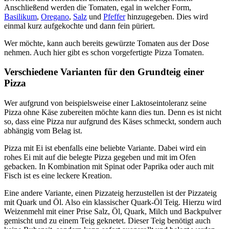
Anschließend werden die Tomaten, egal in welcher Form,
Basilikum
,
Oregano
,
Salz
und
Pfeffer
hinzugegeben. Dies wird
einmal kurz aufgekochte und dann fein püriert.
Wer möchte, kann auch bereits gewürzte Tomaten aus der Dose
nehmen. Auch hier gibt es schon vorgefertigte Pizza Tomaten.
Verschiedene Varianten für den Grundteig einer
Pizza
Wer aufgrund von beispielsweise einer Laktoseintoleranz seine
Pizza ohne Käse zubereiten möchte kann dies tun. Denn es ist nicht
so, dass eine Pizza nur aufgrund des Käses schmeckt, sondern auch
abhängig vom Belag ist.
Pizza mit Ei ist ebenfalls eine beliebte Variante. Dabei wird ein
rohes Ei mit auf die belegte Pizza gegeben und mit im Ofen
gebacken. In Kombination mit Spinat oder Paprika oder auch mit
Fisch ist es eine leckere Kreation.
Eine andere Variante, einen Pizzateig herzustellen ist der Pizzateig
mit Quark und Öl. Also ein klassischer Quark-Öl Teig. Hierzu wird
Weizenmehl mit einer Prise Salz, Öl, Quark, Milch und Backpulver
gemischt und zu einem Teig geknetet. Dieser Teig benötigt auch