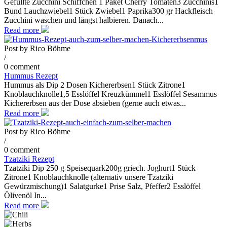
Gefüllte Zucchini Schiffchen 1 Paket Cherry Tomaten3 Zucchinis1
Bund Lauchzwiebel1 Stück Zwiebel1 Paprika300 gr Hackfleisch
Zucchini waschen und längst halbieren. Danach...
Read more
Post by
Rico Böhme
/
0 comment
Hummus Rezept
Hummus als Dip 2 Dosen Kichererbsen1 Stück Zitrone1
Knoblauchknolle1,5 Esslöffel Kreuzkümmel1 Esslöffel Sesammus
Kichererbsen aus der Dose absieben (gerne auch etwas...
Read more
Post by
Rico Böhme
/
0 comment
Tzatziki Rezept
Tzatziki Dip 250 g Speisequark200g griech. Joghurt1 Stück
Zitrone1 Knoblauchknolle (alternativ unsere Tzatziki
Gewürzmischung)1 Salatgurke1 Prise Salz, Pfeffer2 Esslöffel
Ölivenöl In...
Read more