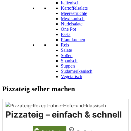
Italienisch
Kartoffelsalate
Meeresfrüchte
Mexikanisch
Nudelsalate
One Pot
Pasta
Pfannkuchen
Reis
Salate
Soßen
Spanisch
Suppen
Südamerikanisch
Vegetarisch
Pizzateig selber machen
Pizzateig – einfach & schnell