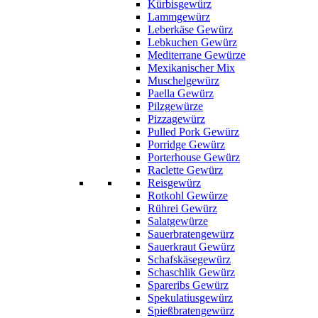
Kürbisgewürz
Lammgewürz
Leberkäse Gewürz
Lebkuchen Gewürz
Mediterrane Gewürze
Mexikanischer Mix
Muschelgewürz
Paella Gewürz
Pilzgewürze
Pizzagewürz
Pulled Pork Gewürz
Porridge Gewürz
Porterhouse Gewürz
Raclette Gewürz
Reisgewürz
Rotkohl Gewürze
Rührei Gewürz
Salatgewürze
Sauerbratengewürz
Sauerkraut Gewürz
Schafskäsegewürz
Schaschlik Gewürz
Spareribs Gewürz
Spekulatiusgewürz
Spießbratengewürz