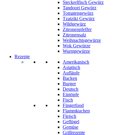
Steckerlfisch Gewürz
Tandoori Gewürz
Tomatengewürz
Tzatziki Gewürz
Wildgewürz
Zitronenpfeffer
Zitronensalz
Weihnachtsgewürze
Wok Gewürze
Wurstgewürze
Rezepte
Amerikanisch
Asiatisch
Aufläufe
Backen
Burger
Deutsch
Eintöpfe
Fisch
Fingerfood
Flammkuchen
Fleisch
Geflügel
Gemüse
Grillrezepte