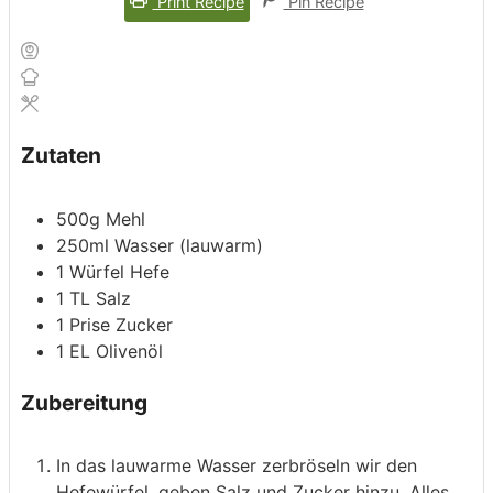
Print Recipe
Pin Recipe
Zutaten
500g
Mehl
250ml
Wasser (lauwarm)
1
Würfel
Hefe
1
TL
Salz
1
Prise
Zucker
1
EL
Olivenöl
Zubereitung
In das lauwarme Wasser zerbröseln wir den
Hefewürfel, geben Salz und Zucker hinzu. Alles