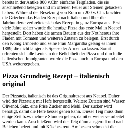
bereits in der Antike 800 v.Chr. einfache Teigfladen, die sie
anschließend belegten und im offenen Feuer auf Steinen gebacken
haben. Während der Besetzung von Rom um 200 v. Chr. brachten
die Griechen das Fladen Rezept nach Italien und über die
Jahrhunderte verbreitete sich das Rezept in ganz Europa aus. Erst
viele Jahre später wurde die heutige Pizza das erste Mal in Neapel
hergestellt. Dort haben die armen Bauern aus der Not heraus ihre
Fladen mit Tomaten und weiteren Zutaten zu belegen. Erst durch
den König Umberto und seine Frau Margaritha gelang es ihnen
1889, die nicht länger als Speise der Armen zu lassen. Somit
erfreuten sich alle Leute an der Beliebtheit der Pizza und durch die
italienischen Immigranten wurde die Pizza auch in Europa und den
USA weitergegeben.
Pizza Grundteig Rezept – italienisch
original
Der Pizzateig italienisch ist das Originalrezept aus Neapel. Daher
wird der Pizzateig mit Hefe hergestellt. Weitere Zutaten sind Wasser,
Olivenöl, Salz, eine Prise Zucker und Mehl. Der zucker wird
benötigt, damit die Hefe besser gehen kann. Dieser Teig muss dann
einige Zeit bzw. mehrere Stunden gehen, damit er weiter verarbeitet
werden kann. Anschließend wird der Teig dünn ausgerollt und nach
Belieben belegt und mit Käsebestreut. Am besten schmeckt die