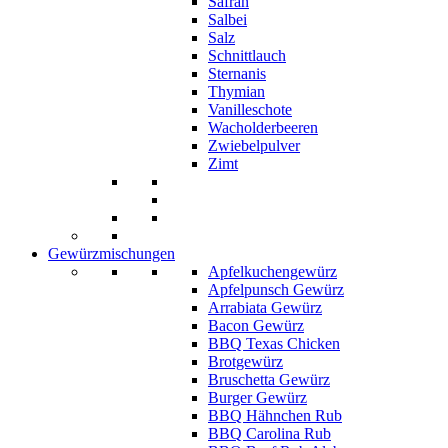
Safran
Salbei
Salz
Schnittlauch
Sternanis
Thymian
Vanilleschote
Wacholderbeeren
Zwiebelpulver
Zimt
Gewürzmischungen
Apfelkuchengewürz
Apfelpunsch Gewürz
Arrabiata Gewürz
Bacon Gewürz
BBQ Texas Chicken
Brotgewürz
Bruschetta Gewürz
Burger Gewürz
BBQ Hähnchen Rub
BBQ Carolina Rub