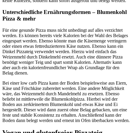
keine Ruhezeit, sondern kann sofort ausgerollt und belegt werden.
Unterschiedliche Ernährungsformen – Blumenkohl
Pizza & mehr
Für eine gesunde Pizza muss nicht unbedingt auf alles verzichtet
werden. Es können bereits viele Kalorien bei der Wahl des Belages
eingespart werden. Ebenso könnte man die Käsemenge verringern
oder einen etwas fettreduzierteren Käse nutzen. Ebenso kann ein
Dinkel Pizzateig verwendet werden. Hierzu wird einfach das
Weizenmehl durch Dinkelmehl ersetzt. Auch eine dünnere Pizza
benötigt weniger Teig und spart somit Kalorien. Alternativ kann
aber auch ein kalorienfreundlicher Wrap als Grundlage für den
Belag dienen.
Bei einer low carb Pizza kann der Boden beispielsweise aus Eiern,
Käse und Frischkäse zubereitet werden. Eine andere Möglichkeit
wäre, das Weizenmehl durch Mandelmehl zu ersetzen. Ebenso
beliebt ist mittlerweile die Blumenkohlpizza. Hierbei wird der
Boden aus zerkleinertem Blumenkohl und etwas Käse und Ei
hergestellt. Dieser wird dann zuerst ohne Belag gebacken, um eine
feste und stabile Konsistenz zu erhalten. Anschließend kann der
Boden dann belegt werden und erneut im Ofen überbacken werden.
Vegan und glutenfreier Pizzateig