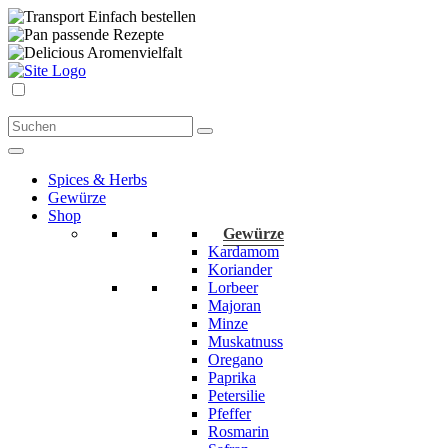
Einfach bestellen
passende Rezepte
Aromenvielfalt
Spices & Herbs
Gewürze
Shop
Gewürze
Kardamom
Koriander
Lorbeer
Majoran
Minze
Muskatnuss
Oregano
Paprika
Petersilie
Pfeffer
Rosmarin