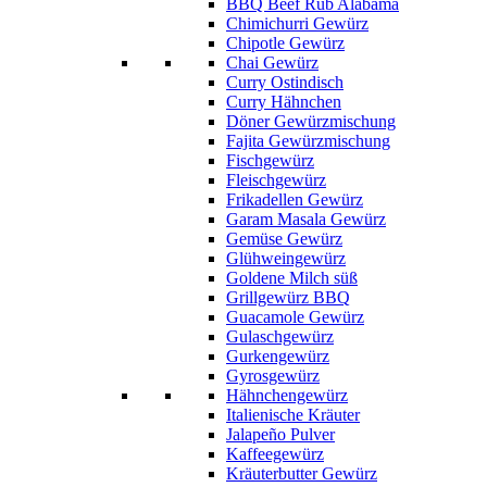
BBQ Beef Rub Alabama
Chimichurri Gewürz
Chipotle Gewürz
Chai Gewürz
Curry Ostindisch
Curry Hähnchen
Döner Gewürzmischung
Fajita Gewürzmischung
Fischgewürz
Fleischgewürz
Frikadellen Gewürz
Garam Masala Gewürz
Gemüse Gewürz
Glühweingewürz
Goldene Milch süß
Grillgewürz BBQ
Guacamole Gewürz
Gulaschgewürz
Gurkengewürz
Gyrosgewürz
Hähnchengewürz
Italienische Kräuter
Jalapeño Pulver
Kaffeegewürz
Kräuterbutter Gewürz