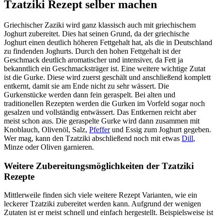
Tzatziki Rezept selber machen
Griechischer Zaziki wird ganz klassisch auch mit griechischem
Joghurt zubereitet. Dies hat seinen Grund, da der griechische
Joghurt einen deutlich höheren Fettgehalt hat, als die in Deutschland
zu findenden Joghurts. Durch den hohen Fettgehalt ist der
Geschmack deutlich aromatischer und intensiver, da Fett ja
bekanntlich ein Geschmacksträger ist. Eine weitere wichtige Zutat
ist die Gurke. Diese wird zuerst geschält und anschließend komplett
entkernt, damit sie am Ende nicht zu sehr wässert. Die
Gurkenstücke werden dann fein geraspelt. Bei alten und
traditionellen Rezepten werden die Gurken im Vorfeld sogar noch
gesalzen und vollständig entwässert. Das Entkernen reicht aber
meist schon aus. Die geraspelte Gurke wird dann zusammen mit
Knoblauch, Olivenöl, Salz,
Pfeffer
und Essig zum Joghurt gegeben.
Wer mag, kann den Tzatziki abschließend noch mit etwas
Dill
,
Minze oder Oliven garnieren.
Weitere Zubereitungsmöglichkeiten der Tzatziki
Rezepte
Mittlerweile finden sich viele weitere Rezept Varianten, wie ein
leckerer Tzatziki zubereitet werden kann. Aufgrund der wenigen
Zutaten ist er meist schnell und einfach hergestellt. Beispielsweise ist