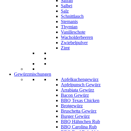
Safran
Salbei
Salz
Schnittlauch
Sternanis
Thymian
Vanilleschote
Wacholderbeeren
Zwiebelpulver
Zimt
Gewürzmischungen
Apfelkuchengewürz
Apfelpunsch Gewürz
Arrabiata Gewürz
Bacon Gewürz
BBQ Texas Chicken
Brotgewürz
Bruschetta Gewürz
Burger Gewürz
BBQ Hähnchen Rub
BBQ Carolina Rub