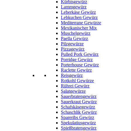
Kürbisgewürz
Lammgewürz
Leberkäse Gewürz
Lebkuchen Gewürz
Mediterrane Gewürze
Mexikanischer Mix
Muschelgewürz
Paella Gewürz
Pilzgewürze
Pizzagewürz
Pulled Pork Gewürz
Porridge Gewürz
Porterhouse Gewürz
Raclette Gewürz
Reisgewürz
Rotkohl Gewürze
Rührei Gewürz
Salatgewürze
Sauerbratengewürz
Sauerkraut Gewürz
Schafskäsegewürz
Schaschlik Gewürz
Spareribs Gewürz
Spekulatiusgewürz
Spießbratengewürz