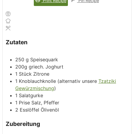
Print Recipe
Pin Recipe
Zutaten
250
g
Speisequark
200g
griech. Joghurt
1
Stück
Zitrone
1
Knoblauchknolle (alternativ unsere
Tzatziki
Gewürzmischung
)
1
Salatgurke
1
Prise
Salz, Pfeffer
2
Esslöffel
Ölivenöl
Zubereitung