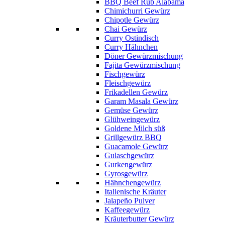
BBQ Beef Rub Alabama
Chimichurri Gewürz
Chipotle Gewürz
Chai Gewürz
Curry Ostindisch
Curry Hähnchen
Döner Gewürzmischung
Fajita Gewürzmischung
Fischgewürz
Fleischgewürz
Frikadellen Gewürz
Garam Masala Gewürz
Gemüse Gewürz
Glühweingewürz
Goldene Milch süß
Grillgewürz BBQ
Guacamole Gewürz
Gulaschgewürz
Gurkengewürz
Gyrosgewürz
Hähnchengewürz
Italienische Kräuter
Jalapeño Pulver
Kaffeegewürz
Kräuterbutter Gewürz