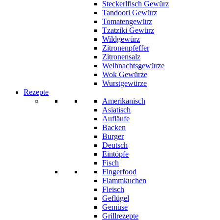
Steckerlfisch Gewürz
Tandoori Gewürz
Tomatengewürz
Tzatziki Gewürz
Wildgewürz
Zitronenpfeffer
Zitronensalz
Weihnachtsgewürze
Wok Gewürze
Wurstgewürze
Rezepte
Amerikanisch
Asiatisch
Aufläufe
Backen
Burger
Deutsch
Eintöpfe
Fisch
Fingerfood
Flammkuchen
Fleisch
Geflügel
Gemüse
Grillrezepte