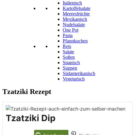
Italienisch
Kartoffelsalate
Meeresfrüchte
Mexikanisch
Nudelsalate
One Pot
Pasta
Pfannkuchen
Reis
Salate
Soßen
Spanisch
Suppen
Südamerikanisch
Vegetarisch
Tzatziki Rezept
Tzatziki Dip