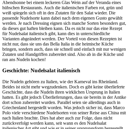
Abendsonne bei einem leckeren Glas Wein auf der Veranda eines
hübschen Restaurants. Auch die italienischen Farben rot, grün und
weiß spiegeln sich oft in den Zutaten für den Salat wieder. Die
passende Nudelsorte kann dabei nach dem eigenen Gusto gewählt
werden. Je nach Dressing eignen sich manche Sorten besonders gut,
da dieses gut haften bleiben kann. Da es nicht nur das eine Rezept
für Nudelsalat italienisch gibt, kann dies in unterschiedliche
Varianten abgeändert werden. Der Vorteil von diesen Rezepten ist
nicht nur, dass sie uns das Bella Italia in die heimische Küche
bringen, sondern auch, dass sie schnell und einfach mit nur wenigen
Zutaten und Handgriffen zubereitet sind. Also ab in die Küche und
ran ans Nudeln kochen!
Geschichte: Nudelsalat italienisch
Die Nudeln gehören zu Italien, wie der Karneval ins Rheinland.
Beides ist nicht mehr wegzudenken. Doch es gibt keine überlieferte
Geschichte, dass die Nudeln ihren wirklichen Ursprung in Italien
hatten. Es gibt jedoch Überlieferungen, dass sie bereits in der Antike
dort schon zubereitet wurden. Parallel seien sie allerdings auch in
Griechenland hergestellt worden. Was jedoch sicher ist, dass Marco
Polo viele verschiedene Nudelsorten von seiner Reise aus China mit
nach Italien brachte. Dies hat aber auch zur Folge, dass nicht
zurückverfolgt werden kann, seit wann es den Nudelsalat
italienischer Art gibt und wie er in seiner ursprungsform hergestellt