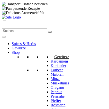
Einfach bestellen
passende Rezepte
Aromenvielfalt
Spices & Herbs
Gewürze
Shop
Gewürze
Kardamom
Koriander
Lorbeer
Majoran
Minze
Muskatnuss
Oregano
Paprika
Petersilie
Pfeffer
Rosmarin