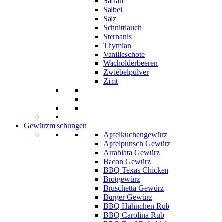
Safran
Salbei
Salz
Schnittlauch
Sternanis
Thymian
Vanilleschote
Wacholderbeeren
Zwiebelpulver
Zimt
Gewürzmischungen
Apfelkuchengewürz
Apfelpunsch Gewürz
Arrabiata Gewürz
Bacon Gewürz
BBQ Texas Chicken
Brotgewürz
Bruschetta Gewürz
Burger Gewürz
BBQ Hähnchen Rub
BBQ Carolina Rub