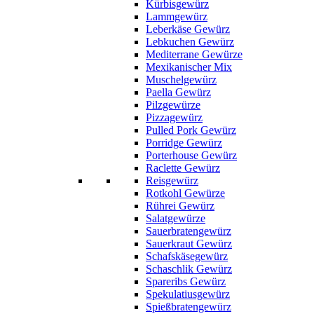
Kürbisgewürz
Lammgewürz
Leberkäse Gewürz
Lebkuchen Gewürz
Mediterrane Gewürze
Mexikanischer Mix
Muschelgewürz
Paella Gewürz
Pilzgewürze
Pizzagewürz
Pulled Pork Gewürz
Porridge Gewürz
Porterhouse Gewürz
Raclette Gewürz
Reisgewürz
Rotkohl Gewürze
Rührei Gewürz
Salatgewürze
Sauerbratengewürz
Sauerkraut Gewürz
Schafskäsegewürz
Schaschlik Gewürz
Spareribs Gewürz
Spekulatiusgewürz
Spießbratengewürz