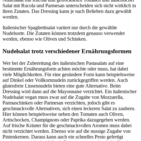
Salat mit Rucola und Parmesan unterscheiden sich nicht wirklich in
ihren Zutaten. Das Dressing kann je nach Belieben dazu gewählt
werden.
Italienischer Spaghettisalat variiert nur durch die gewählte
Nudelsorte. Die Zutaten können trotzdem genauso verwendet
werden, ebenso wie Oliven und Schinken.
Nudelsalat trotz verschiedener Ernährungsformen
Wer bei der Zubereitung des italienischen Pastasalats auf eine
bestimmte Ernährungsform achten möchte oder muss, hat dabei
viele Möglichkeiten. Für eine gesündere Form kann beispielsweise
auf Dinkel oder Vollkornnudeln zurückgegriffen werden. Auch
glutenfreie Linsennudeln bieten eine gute Alternative. Beim
Dressing wird dann auf die Mayonnaise verzichtet. Ein italienischer
Nudelsalat vegan muss zwar auf die Zugabe von Mozzarella,
Parmaschinken oder Parmesan verzichten, jedoch gibt es
geschmackvolle Alternativen, sich einen leckeren Salat zu zaubern.
Hier können beispielsweise neben den Tomaten auch Oliven,
Artischocken, Champignons oder Paprika dazugegeben werden.
Auf frische Kräuter für die geschmackvollen Aromen muss dabei
nicht verzichtet werden. Ebenso wie auf die nussige Zugabe von
Pinienkernen. Daraus kann auch ein schnelles Pesto gefertigt