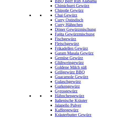
BBQ Beef Rub Alabama
Chimichurri Gewürz
Chipotle Gewürz
Chai Gewürz
Curry Ostindisch
Curry Hähnchen
Döner Gewürzmischung
Fajita Gewürzmischung
Fischgewürz
Fleischgewürz
Frikadellen Gewürz
Garam Masala Gewürz
Gemüse Gewürz
Glühweingewürz
Goldene Milch süß
Grillgewürz BBQ
Guacamole Gewürz
Gulaschgewürz
Gurkengewürz
Gyrosgewürz
Hähnchengewürz
Italienische Kräuter
Jalapeño Pulver
Kaffeegewürz
Kräuterbutter Gewürz