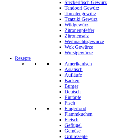
Steckerlfisch Gewürz
Tandoori Gewürz
Tomatengewürz
Tzatziki Gewürz
Wildgewürz
Zitronenpfeffer
Zitronensalz
Weihnachtsgewürze
Wok Gewürze
Wurstgewürze
Rezepte
Amerikanisch
Asiatisch
Aufläufe
Backen
Burger
Deutsch
Eintöpfe
Fisch
Fingerfood
Flammkuchen
Fleisch
Geflügel
Gemüse
Grillrezepte