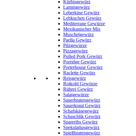
Kürbisgewürz
Lammgewürz
Leberkäse Gewürz
Lebkuchen Gewürz
Mediterrane Gewürze
Mexikanischer Mix
Muschelgewürz
Paella Gewürz
Pilzgewürze
Pizzagewürz
Pulled Pork Gewürz
Porridge Gewürz
Porterhouse Gewürz
Raclette Gewürz
Reisgewürz
Rotkohl Gewürze
Rührei Gewürz
Salatgewürze
Sauerbratengewürz
Sauerkraut Gewürz
Schafskäsegewürz
Schaschlik Gewürz
Spareribs Gewürz
Spekulatiusgewürz
Spießbratengewürz