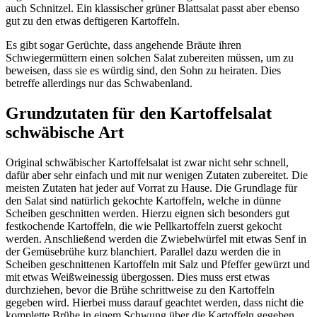
auch Schnitzel. Ein klassischer grüner Blattsalat passt aber ebenso
gut zu den etwas deftigeren Kartoffeln.
Es gibt sogar Gerüchte, dass angehende Bräute ihren
Schwiegermüttern einen solchen Salat zubereiten müssen, um zu
beweisen, dass sie es würdig sind, den Sohn zu heiraten. Dies
betreffe allerdings nur das Schwabenland.
Grundzutaten für den Kartoffelsalat
schwäbische Art
Original schwäbischer Kartoffelsalat ist zwar nicht sehr schnell,
dafür aber sehr einfach und mit nur wenigen Zutaten zubereitet. Die
meisten Zutaten hat jeder auf Vorrat zu Hause. Die Grundlage für
den Salat sind natürlich gekochte Kartoffeln, welche in dünne
Scheiben geschnitten werden. Hierzu eignen sich besonders gut
festkochende Kartoffeln, die wie Pellkartoffeln zuerst gekocht
werden. Anschließend werden die Zwiebelwürfel mit etwas Senf in
der Gemüsebrühe kurz blanchiert. Parallel dazu werden die in
Scheiben geschnittenen Kartoffeln mit Salz und Pfeffer gewürzt und
mit etwas Weißweinessig übergossen. Dies muss erst etwas
durchziehen, bevor die Brühe schrittweise zu den Kartoffeln
gegeben wird. Hierbei muss darauf geachtet werden, dass nicht die
komplette Brühe in einem Schwung über die Kartoffeln gegeben