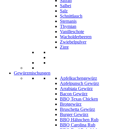
Safran
Salbei
Salz
Schnittlauch
Sternanis
Thymian
Vanilleschote
Wacholderbeeren
Zwiebelpulver
Zimt
Gewürzmischungen
Apfelkuchengewürz
Apfelpunsch Gewürz
Arrabiata Gewürz
Bacon Gewürz
BBQ Texas Chicken
Brotgewürz
Bruschetta Gewürz
Burger Gewürz
BBQ Hähnchen Rub
BBQ Carolina Rub