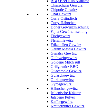
BBQ Beef Rub Alabama
Chimichurri Gewürz
Chipotle Gewürz
Chai Gewürz
Curry Ostindisch
Curry Hähnchen
Döner Gewürzmischung
Fajita Gewürzmischung
Fischgewürz
Fleischgewürz
Frikadellen Gewürz
Garam Masala Gewürz
Gemüse Gewürz
Glühweingewürz
Goldene Milch süß
Grillgewürz BBQ
Guacamole Gewürz
Gulaschgewürz
Gurkengewürz
Gyrosgewürz
Hähnchengewürz
Italienische Kräuter
Jalapeño Pulver
Kaffeegewürz
Kräuterbutter Gewürz