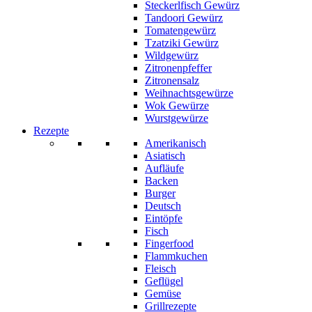
Steckerlfisch Gewürz
Tandoori Gewürz
Tomatengewürz
Tzatziki Gewürz
Wildgewürz
Zitronenpfeffer
Zitronensalz
Weihnachtsgewürze
Wok Gewürze
Wurstgewürze
Rezepte
Amerikanisch
Asiatisch
Aufläufe
Backen
Burger
Deutsch
Eintöpfe
Fisch
Fingerfood
Flammkuchen
Fleisch
Geflügel
Gemüse
Grillrezepte