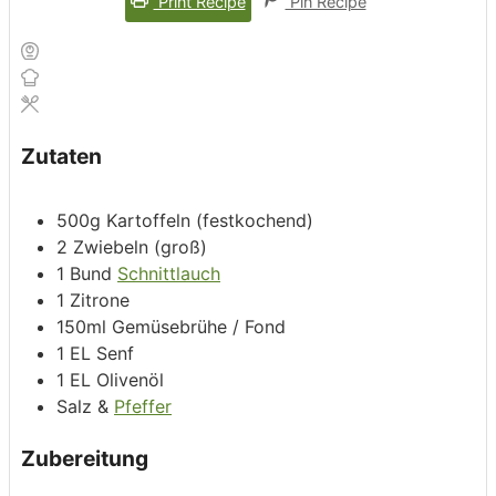
Print Recipe
Pin Recipe
Zutaten
500g
Kartoffeln (festkochend)
2
Zwiebeln (groß)
1
Bund
Schnittlauch
1
Zitrone
150ml
Gemüsebrühe / Fond
1
EL
Senf
1
EL
Olivenöl
Salz &
Pfeffer
Zubereitung