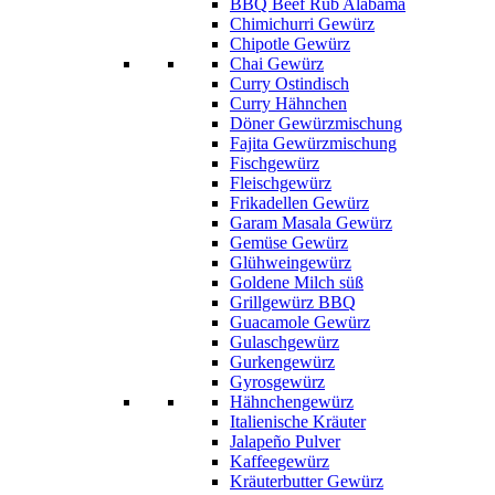
BBQ Beef Rub Alabama
Chimichurri Gewürz
Chipotle Gewürz
Chai Gewürz
Curry Ostindisch
Curry Hähnchen
Döner Gewürzmischung
Fajita Gewürzmischung
Fischgewürz
Fleischgewürz
Frikadellen Gewürz
Garam Masala Gewürz
Gemüse Gewürz
Glühweingewürz
Goldene Milch süß
Grillgewürz BBQ
Guacamole Gewürz
Gulaschgewürz
Gurkengewürz
Gyrosgewürz
Hähnchengewürz
Italienische Kräuter
Jalapeño Pulver
Kaffeegewürz
Kräuterbutter Gewürz