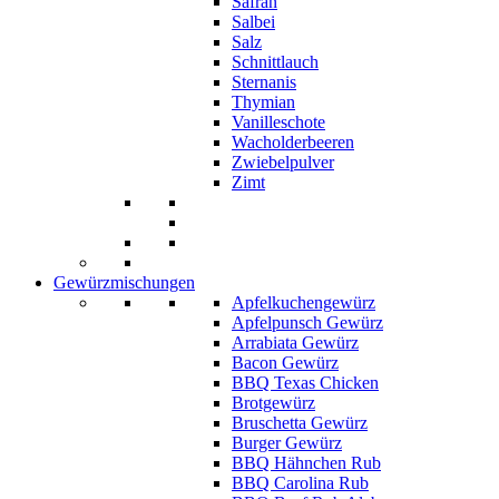
Safran
Salbei
Salz
Schnittlauch
Sternanis
Thymian
Vanilleschote
Wacholderbeeren
Zwiebelpulver
Zimt
Gewürzmischungen
Apfelkuchengewürz
Apfelpunsch Gewürz
Arrabiata Gewürz
Bacon Gewürz
BBQ Texas Chicken
Brotgewürz
Bruschetta Gewürz
Burger Gewürz
BBQ Hähnchen Rub
BBQ Carolina Rub