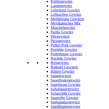
Kürbisgewürz
Lammgewürz
Leberkäse Gewürz
Lebkuchen Gewürz
Mediterrane Gewürze
Mexikanischer Mix
Muschelgewürz
Paella Gewürz
Pilzgewürze
Pizzagewürz
Pulled Pork Gewürz
Porridge Gewürz
Porterhouse Gewürz
Raclette Gewürz
Reisgewürz
Rotkohl Gewürze
Rührei Gewürz
Salatgewürze
Sauerbratengewürz
Sauerkraut Gewürz
Schafskäsegewürz
Schaschlik Gewürz
Spareribs Gewürz
Spekulatiusgewürz
Spießbratengewürz