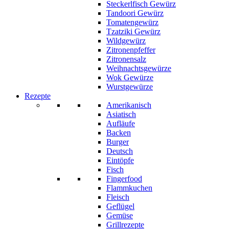
Steckerlfisch Gewürz
Tandoori Gewürz
Tomatengewürz
Tzatziki Gewürz
Wildgewürz
Zitronenpfeffer
Zitronensalz
Weihnachtsgewürze
Wok Gewürze
Wurstgewürze
Rezepte
Amerikanisch
Asiatisch
Aufläufe
Backen
Burger
Deutsch
Eintöpfe
Fisch
Fingerfood
Flammkuchen
Fleisch
Geflügel
Gemüse
Grillrezepte