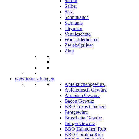
Safran
Salbei
Salz
Schnittlauch
Sternanis
Thymian
Vanilleschote
Wacholderbeeren
Zwiebelpulver
Zimt
Gewürzmischungen
Apfelkuchengewürz
Apfelpunsch Gewürz
Arrabiata Gewürz
Bacon Gewürz
BBQ Texas Chicken
Brotgewürz
Bruschetta Gewürz
Burger Gewürz
BBQ Hähnchen Rub
BBQ Carolina Rub