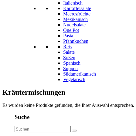
Italienisch
Kartoffelsalate
Meeresfrüchte
Mexikanisch
Nudelsalate
One Pot
Pasta
Pfannkuchen
Reis
Salate
Soßen
Spanisch
Suppen
Südamerikanisch
Vegetarisch
Kräutermischungen
Es wurden keine Produkte gefunden, die Ihrer Auswahl entsprechen.
Suche