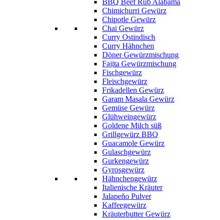
BBQ Beef Rub Alabama
Chimichurri Gewürz
Chipotle Gewürz
Chai Gewürz
Curry Ostindisch
Curry Hähnchen
Döner Gewürzmischung
Fajita Gewürzmischung
Fischgewürz
Fleischgewürz
Frikadellen Gewürz
Garam Masala Gewürz
Gemüse Gewürz
Glühweingewürz
Goldene Milch süß
Grillgewürz BBQ
Guacamole Gewürz
Gulaschgewürz
Gurkengewürz
Gyrosgewürz
Hähnchengewürz
Italienische Kräuter
Jalapeño Pulver
Kaffeegewürz
Kräuterbutter Gewürz