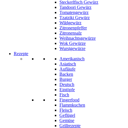
Steckerlfisch Gewürz
Tandoori Gewürz
Tomatengewürz
Tzatziki Gewürz
Wildgewürz
Zitronenpfeffer
Zitronensalz
Weihnachtsgewürze
Wok Gewürze
Wurstgewürze
Rezepte
Amerikanisch
Asiatisch
Aufläufe
Backen
Burger
Deutsch
Eintöpfe
Fisch
Fingerfood
Flammkuchen
Fleisch
Geflügel
Gemüse
Grillrezepte