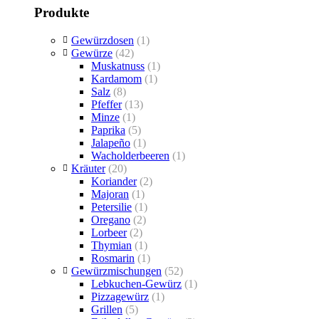
Produkte
Gewürzdosen
(1)
Gewürze
(42)
Muskatnuss
(1)
Kardamom
(1)
Salz
(8)
Pfeffer
(13)
Minze
(1)
Paprika
(5)
Jalapeño
(1)
Wacholderbeeren
(1)
Kräuter
(20)
Koriander
(2)
Majoran
(1)
Petersilie
(1)
Oregano
(2)
Lorbeer
(2)
Thymian
(1)
Rosmarin
(1)
Gewürzmischungen
(52)
Lebkuchen-Gewürz
(1)
Pizzagewürz
(1)
Grillen
(5)