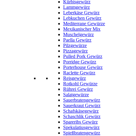
Kürbisgewürz
Lammgewürz
Leberkäse Gewürz
Lebkuchen Gewürz
Mediterrane Gewürze
Mexikanischer Mix
Muschelgewürz
Paella Gewürz
Pilzgewürze
Pizzagewürz
Pulled Pork Gewürz
Porridge Gewürz
Porterhouse Gewürz
Raclette Gewürz
Reisgewürz
Rotkohl Gewürze
Rührei Gewürz
Salatgewürze
Sauerbratengewürz
Sauerkraut Gewürz
Schafskäsegewürz
Schaschlik Gewürz
Spareribs Gewürz
Spekulatiusgewürz
Spießbratengewürz