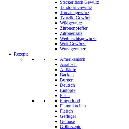
Steckerlfisch Gewürz
Tandoori Gewürz
Tomatengewürz
Tzatziki Gewürz
Wildgewürz
Zitronenpfeffer
Zitronensalz
Weihnachtsgewürze
Wok Gewürze
Wurstgewürze
Rezepte
Amerikanisch
Asiatisch
Aufläufe
Backen
Burger
Deutsch
Eintöpfe
Fisch
Fingerfood
Flammkuchen
Fleisch
Geflügel
Gemüse
Grillrezepte