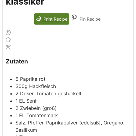
klassiker
Print Recipe
Pin Recipe
Zutaten
5
Paprika rot
300g
Hackfleisch
2
Dosen
Tomaten gestückelt
1
EL
Senf
2
Zwiebeln (groß)
1
EL
Tomatenmark
Salz, Pfeffer, Paprikapulver (edelsüß), Oregano,
Basilikum