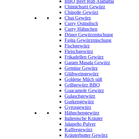
BBQ Beef Rub Alabama
Chimichurri Gewürz
Chipotle Gewürz
Chai Gewürz
Curry Ostindisch
Curry Hähnchen
Döner Gewürzmischung
Fajita Gewürzmischung
Fischgewürz
Fleischgewürz
Frikadellen Gewürz
Garam Masala Gewürz
Gemüse Gewürz
Glühweingewürz
Goldene Milch süß
Grillgewürz BBQ
Guacamole Gewürz
Gulaschgewürz
Gurkengewürz
Gyrosgewürz
Hähnchengewürz
Italienische Kräuter
Jalapeño Pulver
Kaffeegewürz
Kräuterbutter Gewürz