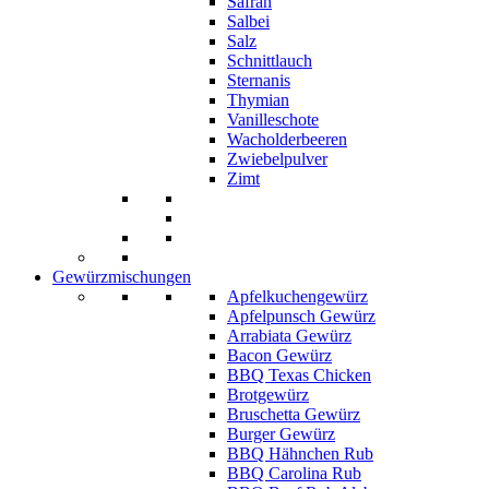
Safran
Salbei
Salz
Schnittlauch
Sternanis
Thymian
Vanilleschote
Wacholderbeeren
Zwiebelpulver
Zimt
Gewürzmischungen
Apfelkuchengewürz
Apfelpunsch Gewürz
Arrabiata Gewürz
Bacon Gewürz
BBQ Texas Chicken
Brotgewürz
Bruschetta Gewürz
Burger Gewürz
BBQ Hähnchen Rub
BBQ Carolina Rub