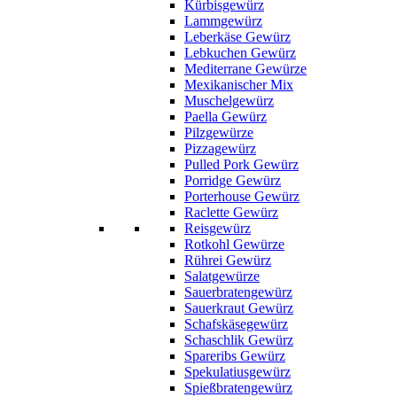
Kürbisgewürz
Lammgewürz
Leberkäse Gewürz
Lebkuchen Gewürz
Mediterrane Gewürze
Mexikanischer Mix
Muschelgewürz
Paella Gewürz
Pilzgewürze
Pizzagewürz
Pulled Pork Gewürz
Porridge Gewürz
Porterhouse Gewürz
Raclette Gewürz
Reisgewürz
Rotkohl Gewürze
Rührei Gewürz
Salatgewürze
Sauerbratengewürz
Sauerkraut Gewürz
Schafskäsegewürz
Schaschlik Gewürz
Spareribs Gewürz
Spekulatiusgewürz
Spießbratengewürz