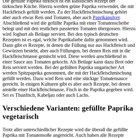
Die gefüllte Paprika türkisch ist ein klassisches Rezept der
türkischen Küche. Hierzu werden grüne Paprika verwendet, die mit
Hackfleisch gefüllt werden. Zu der Hackfleischmischung gehört
aber auch etwas Reis und Tomaten, aber auch
Paprikapulver
.
Abschließend wird die gefüllte Paprika mit einer Tomatenscheibe
belegt und mit den restlichen passierten Tomaten übergossen. Hierzu
wird Joghurt als Beilage serviert. Bei den typisch deutschen
Rezepten ist es egal, welche Paprikafarbe dafür genommen wird.
Dann gibt es Rezepte, in denen die Füllung nur aus Hackfleisch und
Gewürzen besteht, aber auch Füllungen, bei denen Reis mit in die
Hackfleischmasse gemischt wird. Diese werden anschließend in
einer Sauce aus Tomaten gekocht. Als Beilage kann dazu Brot oder
Reis serviert werden. Bei der gefüllten Paprika ungarischer Art
werden Spitzpaprika genommen, die mit der Hackfleischmischung
gefüllt werden. Dazu wird Reis und eine stückige Tomatensauce
gereicht. In einigen Kulturen gibt es aber auch Rezepte, bei denen
anstelle einer Hackfleischmasse, Fisch in die Paprika gegeben wird.
Sei es Thunfisch, Kabeljau oder auch Lachs.
Verschiedene Varianten: gefüllte Paprika
vegetarisch
Trotz aller unterschiedlicher Rezepte wird die überall die gefüllte
Paprika mit Tomatensoße angereicht. Auch haben alle Rezepte