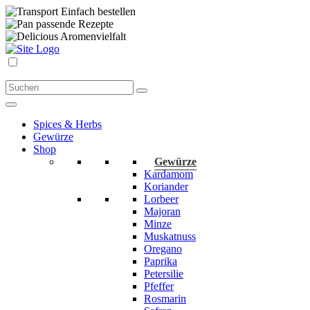
Einfach bestellen
passende Rezepte
Aromenvielfalt
Spices & Herbs
Gewürze
Shop
Gewürze
Kardamom
Koriander
Lorbeer
Majoran
Minze
Muskatnuss
Oregano
Paprika
Petersilie
Pfeffer
Rosmarin