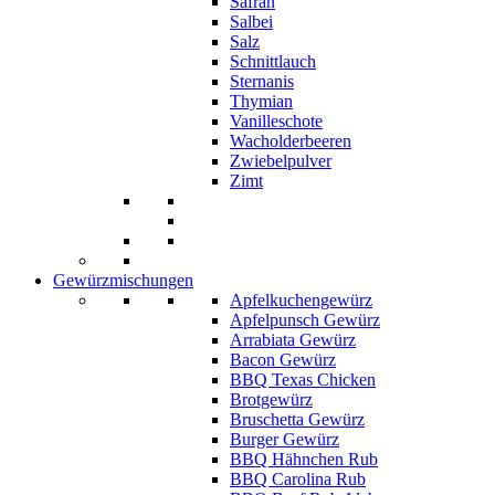
Safran
Salbei
Salz
Schnittlauch
Sternanis
Thymian
Vanilleschote
Wacholderbeeren
Zwiebelpulver
Zimt
Gewürzmischungen
Apfelkuchengewürz
Apfelpunsch Gewürz
Arrabiata Gewürz
Bacon Gewürz
BBQ Texas Chicken
Brotgewürz
Bruschetta Gewürz
Burger Gewürz
BBQ Hähnchen Rub
BBQ Carolina Rub