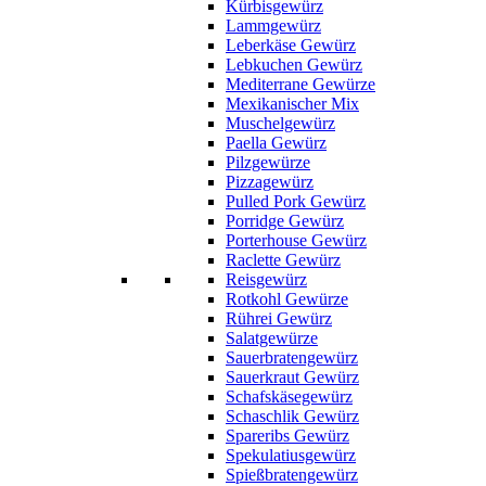
Kürbisgewürz
Lammgewürz
Leberkäse Gewürz
Lebkuchen Gewürz
Mediterrane Gewürze
Mexikanischer Mix
Muschelgewürz
Paella Gewürz
Pilzgewürze
Pizzagewürz
Pulled Pork Gewürz
Porridge Gewürz
Porterhouse Gewürz
Raclette Gewürz
Reisgewürz
Rotkohl Gewürze
Rührei Gewürz
Salatgewürze
Sauerbratengewürz
Sauerkraut Gewürz
Schafskäsegewürz
Schaschlik Gewürz
Spareribs Gewürz
Spekulatiusgewürz
Spießbratengewürz