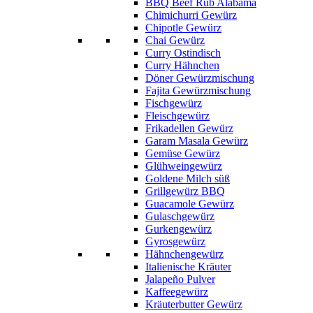
BBQ Beef Rub Alabama
Chimichurri Gewürz
Chipotle Gewürz
Chai Gewürz
Curry Ostindisch
Curry Hähnchen
Döner Gewürzmischung
Fajita Gewürzmischung
Fischgewürz
Fleischgewürz
Frikadellen Gewürz
Garam Masala Gewürz
Gemüse Gewürz
Glühweingewürz
Goldene Milch süß
Grillgewürz BBQ
Guacamole Gewürz
Gulaschgewürz
Gurkengewürz
Gyrosgewürz
Hähnchengewürz
Italienische Kräuter
Jalapeño Pulver
Kaffeegewürz
Kräuterbutter Gewürz