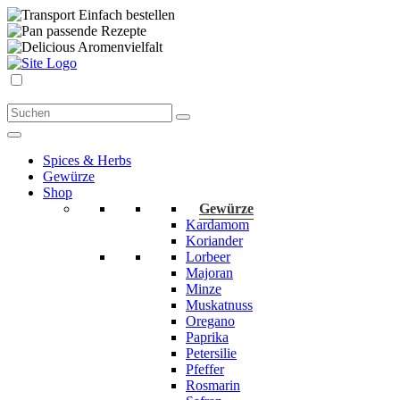
Einfach bestellen
passende Rezepte
Aromenvielfalt
Spices & Herbs
Gewürze
Shop
Gewürze
Kardamom
Koriander
Lorbeer
Majoran
Minze
Muskatnuss
Oregano
Paprika
Petersilie
Pfeffer
Rosmarin