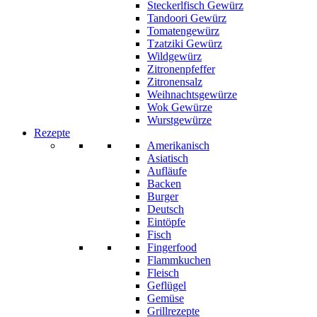
Steckerlfisch Gewürz
Tandoori Gewürz
Tomatengewürz
Tzatziki Gewürz
Wildgewürz
Zitronenpfeffer
Zitronensalz
Weihnachtsgewürze
Wok Gewürze
Wurstgewürze
Rezepte
Amerikanisch
Asiatisch
Aufläufe
Backen
Burger
Deutsch
Eintöpfe
Fisch
Fingerfood
Flammkuchen
Fleisch
Geflügel
Gemüse
Grillrezepte