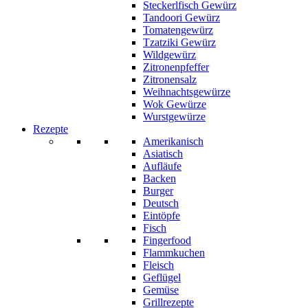
Steckerlfisch Gewürz
Tandoori Gewürz
Tomatengewürz
Tzatziki Gewürz
Wildgewürz
Zitronenpfeffer
Zitronensalz
Weihnachtsgewürze
Wok Gewürze
Wurstgewürze
Rezepte
Amerikanisch
Asiatisch
Aufläufe
Backen
Burger
Deutsch
Eintöpfe
Fisch
Fingerfood
Flammkuchen
Fleisch
Geflügel
Gemüse
Grillrezepte