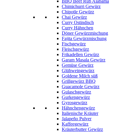
BBQ Beef Rub Alabama
Chimichurri Gewürz
Chipotle Gewürz
Chai Gewürz
Curry Ostindisch
Curry Hähnchen
Döner Gewürzmischung
Fajita Gewürzmischung
Fischgewürz
Fleischgewürz
Frikadellen Gewürz
Garam Masala Gewürz
Gemüse Gewürz
Glühweingewürz
Goldene Milch süß
Grillgewürz BBQ
Guacamole Gewürz
Gulaschgewürz
Gurkengewürz
Gyrosgewürz
Hähnchengewürz
Italienische Kräuter
Jalapeño Pulver
Kaffeegewürz
Kräuterbutter Gewürz