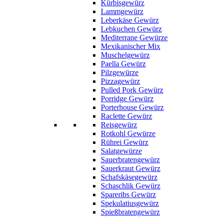
Kürbisgewürz
Lammgewürz
Leberkäse Gewürz
Lebkuchen Gewürz
Mediterrane Gewürze
Mexikanischer Mix
Muschelgewürz
Paella Gewürz
Pilzgewürze
Pizzagewürz
Pulled Pork Gewürz
Porridge Gewürz
Porterhouse Gewürz
Raclette Gewürz
Reisgewürz
Rotkohl Gewürze
Rührei Gewürz
Salatgewürze
Sauerbratengewürz
Sauerkraut Gewürz
Schafskäsegewürz
Schaschlik Gewürz
Spareribs Gewürz
Spekulatiusgewürz
Spießbratengewürz