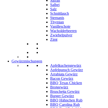
Safran
Salbei
Salz
Schnittlauch
Sternanis
Thymian
Vanilleschote
Wacholderbeeren
Zwiebelpulver
Zimt
Gewürzmischungen
Apfelkuchengewürz
Apfelpunsch Gewürz
Arrabiata Gewürz
Bacon Gewürz
BBQ Texas Chicken
Brotgewürz
Bruschetta Gewürz
Burger Gewürz
BBQ Hähnchen Rub
BBQ Carolina Rub