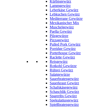
Kürbisgewürz
Lammgewürz
Leberkäse Gewürz
Lebkuchen Gewürz
Mediterrane Gewürze
Mexikanischer Mix
Muschelgewürz
Paella Gewürz
Pilzgewürze
Pizzagewürz
Pulled Pork Gewürz
Porridge Gewürz
Porterhouse Gewürz
Raclette Gewürz
Reisgewürz
Rotkohl Gewürze
Rührei Gewürz
Salatgewürze
Sauerbratengewürz
Sauerkraut Gewürz
Schafskäsegewürz
Schaschlik Gewürz
Spareribs Gewürz
Spekulatiusgewürz
Spießbratengewürz