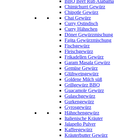
BBQ Beef Rub Alabama
Chimichurri Gewürz
Chipotle Gewürz
Chai Gewürz
Curry Ostindisch
Curry Hähnchen
Döner Gewürzmischung
Fajita Gewürzmischung
Fischgewürz
Fleischgewürz
Frikadellen Gewürz
Garam Masala Gewürz
Gemüse Gewürz
Glühweingewürz
Goldene Milch süß
Grillgewürz BBQ
Guacamole Gewürz
Gulaschgewürz
Gurkengewürz
Gyrosgewürz
Hähnchengewürz
Italienische Kräuter
Jalapeño Pulver
Kaffeegewürz
Kräuterbutter Gewürz