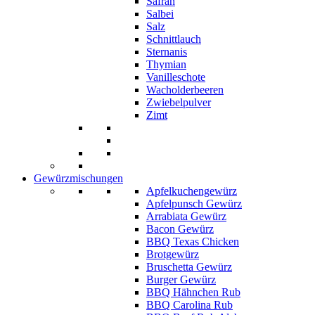
Safran
Salbei
Salz
Schnittlauch
Sternanis
Thymian
Vanilleschote
Wacholderbeeren
Zwiebelpulver
Zimt
Gewürzmischungen
Apfelkuchengewürz
Apfelpunsch Gewürz
Arrabiata Gewürz
Bacon Gewürz
BBQ Texas Chicken
Brotgewürz
Bruschetta Gewürz
Burger Gewürz
BBQ Hähnchen Rub
BBQ Carolina Rub