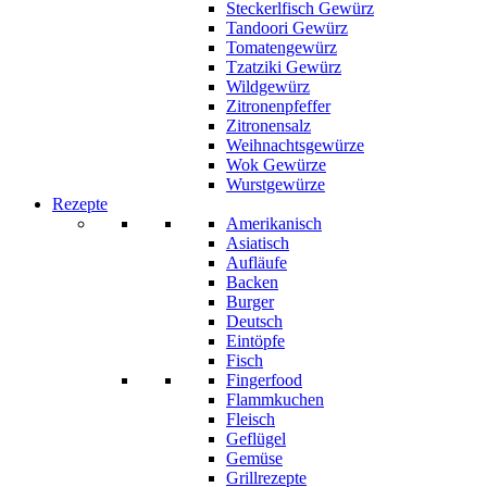
Steckerlfisch Gewürz
Tandoori Gewürz
Tomatengewürz
Tzatziki Gewürz
Wildgewürz
Zitronenpfeffer
Zitronensalz
Weihnachtsgewürze
Wok Gewürze
Wurstgewürze
Rezepte
Amerikanisch
Asiatisch
Aufläufe
Backen
Burger
Deutsch
Eintöpfe
Fisch
Fingerfood
Flammkuchen
Fleisch
Geflügel
Gemüse
Grillrezepte