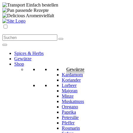
Einfach bestellen
passende Rezepte
Aromenvielfalt
Spices & Herbs
Gewürze
Shop
Gewürze
Kardamom
Koriander
Lorbeer
Majoran
Minze
Muskatnuss
Oregano
Paprika
Petersilie
Pfeffer
Rosmarin