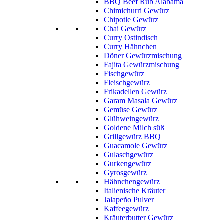
BBQ Beef Rub Alabama
Chimichurri Gewürz
Chipotle Gewürz
Chai Gewürz
Curry Ostindisch
Curry Hähnchen
Döner Gewürzmischung
Fajita Gewürzmischung
Fischgewürz
Fleischgewürz
Frikadellen Gewürz
Garam Masala Gewürz
Gemüse Gewürz
Glühweingewürz
Goldene Milch süß
Grillgewürz BBQ
Guacamole Gewürz
Gulaschgewürz
Gurkengewürz
Gyrosgewürz
Hähnchengewürz
Italienische Kräuter
Jalapeño Pulver
Kaffeegewürz
Kräuterbutter Gewürz