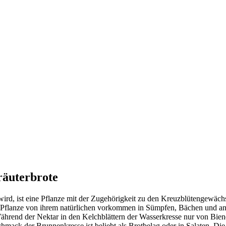
räuterbrote
ird, ist eine Pflanze mit der Zugehörigkeit zu den Kreuzblütengewächs
e Pflanze von ihrem natürlichen vorkommen in Sümpfen, Bächen und an
Während der Nektar in den Kelchblättern der Wasserkresse nur von Bie
mack der Brunnenkresse ist beliebt als Brotbelag oder in Salaten. Di