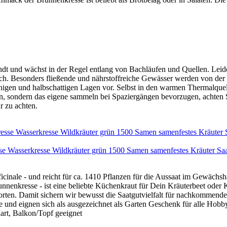
andt und wächst in der Regel entlang von Bachläufen und Quellen. Leid
noch. Besonders fließende und nährstoffreiche Gewässer werden von der
nigen und halbschattigen Lagen vor. Selbst in den warmen Thermalquell
, sondern das eigene sammeln bei Spaziergängen bevorzugen, achten S
r zu achten.
e Wasserkresse Wildkräuter grün 1500 Samen samenfestes Kräuter Sa
icinale - und reicht für ca. 1410 Pflanzen für die Aussaat im Gewäch
enkresse - ist eine beliebte Küchenkraut für Dein Kräuterbeet oder 
Sorten. Damit sichern wir bewusst die Saatgutvielfalt für nachkommend
e und eignen sich als ausgezeichnet als Garten Geschenk für alle Hobb
hart, Balkon/Topf geeignet