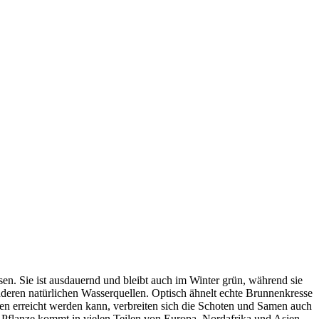
en. Sie ist ausdauernd und bleibt auch im Winter grün, während sie
deren natürlichen Wasserquellen. Optisch ähnelt echte Brunnenkresse
nen erreicht werden kann, verbreiten sich die Schoten und Samen auch
e Pflanze kommt in vielen Teilen von Europa, Nordafrika und Asien