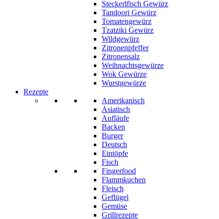
Steckerlfisch Gewürz
Tandoori Gewürz
Tomatengewürz
Tzatziki Gewürz
Wildgewürz
Zitronenpfeffer
Zitronensalz
Weihnachtsgewürze
Wok Gewürze
Wurstgewürze
Rezepte
Amerikanisch
Asiatisch
Aufläufe
Backen
Burger
Deutsch
Eintöpfe
Fisch
Fingerfood
Flammkuchen
Fleisch
Geflügel
Gemüse
Grillrezepte