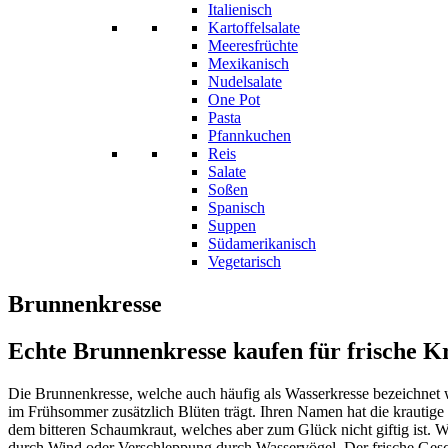
Italienisch
Kartoffelsalate
Meeresfrüchte
Mexikanisch
Nudelsalate
One Pot
Pasta
Pfannkuchen
Reis
Salate
Soßen
Spanisch
Suppen
Südamerikanisch
Vegetarisch
Brunnenkresse
Echte Brunnenkresse kaufen für frische K
Die Brunnenkresse, welche auch häufig als Wasserkresse bezeichnet w
im Frühsommer zusätzlich Blüten trägt. Ihren Namen hat die krautig
dem bitteren Schaumkraut, welches aber zum Glück nicht giftig ist. 
durch Wind oder Verschleppung durch Wasservögel. Der frische Gesch