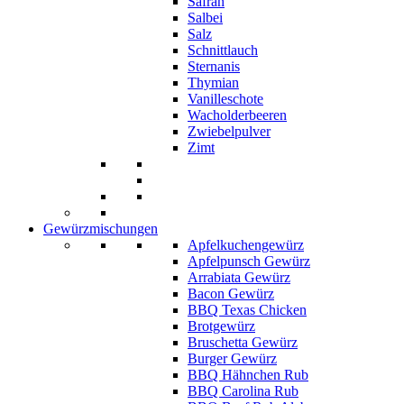
Safran
Salbei
Salz
Schnittlauch
Sternanis
Thymian
Vanilleschote
Wacholderbeeren
Zwiebelpulver
Zimt
Gewürzmischungen
Apfelkuchengewürz
Apfelpunsch Gewürz
Arrabiata Gewürz
Bacon Gewürz
BBQ Texas Chicken
Brotgewürz
Bruschetta Gewürz
Burger Gewürz
BBQ Hähnchen Rub
BBQ Carolina Rub