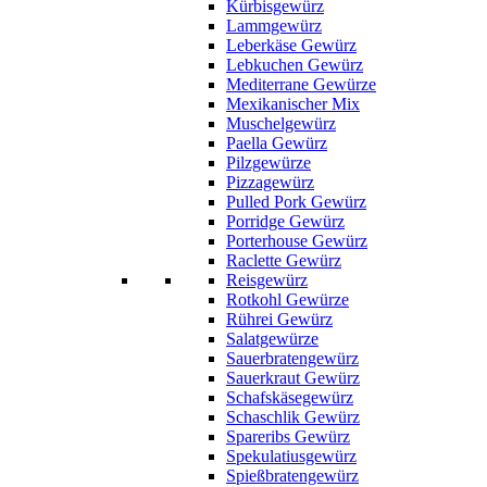
Kürbisgewürz
Lammgewürz
Leberkäse Gewürz
Lebkuchen Gewürz
Mediterrane Gewürze
Mexikanischer Mix
Muschelgewürz
Paella Gewürz
Pilzgewürze
Pizzagewürz
Pulled Pork Gewürz
Porridge Gewürz
Porterhouse Gewürz
Raclette Gewürz
Reisgewürz
Rotkohl Gewürze
Rührei Gewürz
Salatgewürze
Sauerbratengewürz
Sauerkraut Gewürz
Schafskäsegewürz
Schaschlik Gewürz
Spareribs Gewürz
Spekulatiusgewürz
Spießbratengewürz