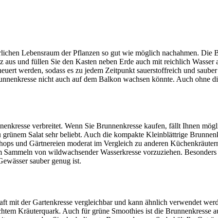
atürlichen Lebensraum der Pflanzen so gut wie möglich nachahmen. Die 
 aus und füllen Sie den Kasten neben Erde auch mit reichlich Wasser a
euert werden, sodass es zu jedem Zeitpunkt sauerstoffreich und sauber
 Brunnenkresse nicht auch auf dem Balkon wachsen könnte. Auch ohne d
nenkresse verbreitet. Wenn Sie Brunnenkresse kaufen, fällt Ihnen mögl
 zu grünem Salat sehr beliebt. Auch die kompakte Kleinblättrige Brunnen
ineshops und Gärtnereien moderat im Vergleich zu anderen Küchenkräute
 dem Sammeln von wildwachsender Wasserkresse vorzuziehen. Besonders
 Gewässer sauber genug ist.
ft mit der Gartenkresse vergleichbar und kann ähnlich verwendet werde
chtem Kräuterquark. Auch für grüne Smoothies ist die Brunnenkresse a